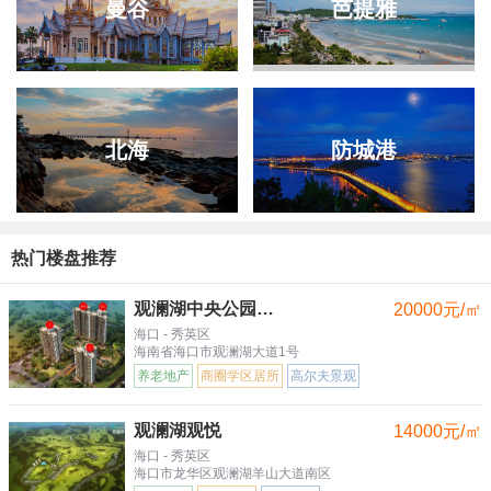
曼谷
芭提雅
北海
防城港
热门楼盘推荐
观澜湖中央公园三区
20000元/㎡
海口 - 秀英区
海南省海口市观澜湖大道1号
养老地产
商圈学区居所
高尔夫景观
观澜湖观悦
14000元/㎡
海口 - 秀英区
海口市龙华区观澜湖羊山大道南区