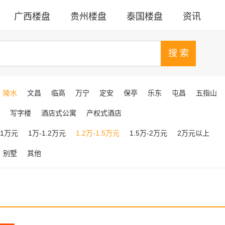
广西楼盘
贵州楼盘
泰国楼盘
资讯
陵水
文昌
临高
万宁
定安
保亭
乐东
屯昌
五指山
写字楼
酒店式公寓
产权式酒店
-1万元
1万-1.2万元
1.2万-1.5万元
1.5万-2万元
2万元以上
别墅
其他