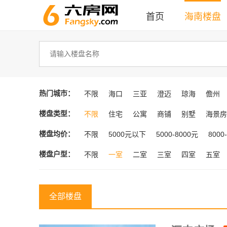
首页
海南楼盘
热门城市：
不限
海口
三亚
澄迈
琼海
儋州
楼盘类型：
不限
住宅
公寓
商铺
别墅
海景房
楼盘均价：
不限
5000元以下
5000-8000元
8000
楼盘户型：
不限
一室
二室
三室
四室
五室
全部楼盘