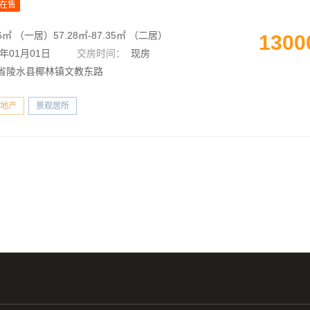
在售
16㎡ （一居）57.28㎡-87.35㎡ （二居）
1300
3年01月01日
交房时间：
现房
省陵水县椰林镇文教东路
地产
景观居所