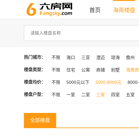
首页
海南楼盘
热门城市：
不限
海口
三亚
澄迈
琼海
儋州
楼盘类型：
不限
住宅
公寓
商铺
别墅
海景房
楼盘均价：
不限
5000元以下
5000-8000元
8000
楼盘户型：
不限
一室
二室
三室
四室
五室
全部楼盘