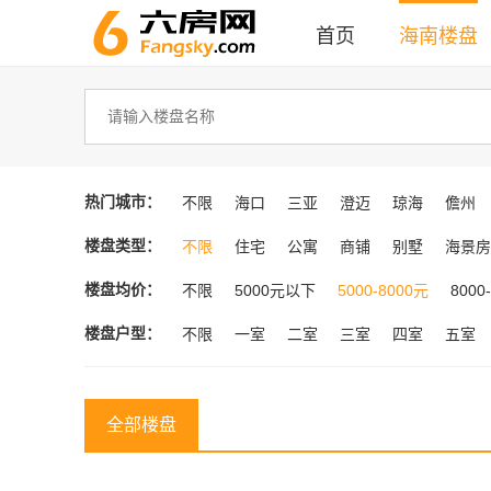
首页
海南楼盘
热门城市：
不限
海口
三亚
澄迈
琼海
儋州
楼盘类型：
不限
住宅
公寓
商铺
别墅
海景房
楼盘均价：
不限
5000元以下
5000-8000元
8000
楼盘户型：
不限
一室
二室
三室
四室
五室
全部楼盘