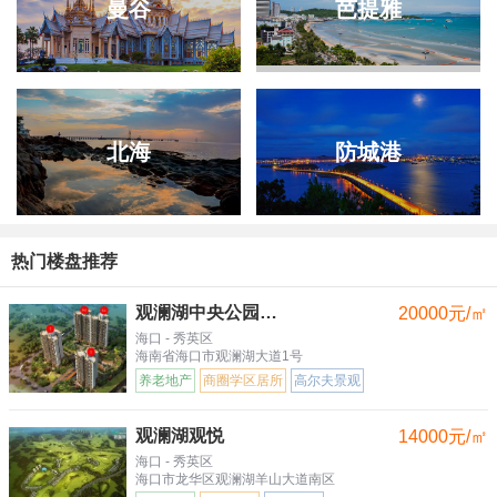
曼谷
芭提雅
北海
防城港
热门楼盘推荐
观澜湖中央公园三区
20000元/㎡
海口 - 秀英区
海南省海口市观澜湖大道1号
养老地产
商圈学区居所
高尔夫景观
观澜湖观悦
14000元/㎡
海口 - 秀英区
海口市龙华区观澜湖羊山大道南区