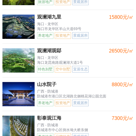
旅游地产
投资地产
景观居所
观澜湖九里
15800元/㎡
海口 - 龙华区
海口市龙华区羊山大道69号
养老地产
投资地产
景观居所
观澜湖观邸
26500元/㎡
海口 - 龙华区
海口龙昆南路观澜湖大道1号
特色别墅
空中别墅
宜居生态
山水院子
8800元/㎡
广西 - 防城港
防城港市港口区北湖路北侧桃花湖公园北面
养老地产
投资地产
景观居所
彰泰观江海
7300元/㎡
广西 - 防城港
防城港市中心区倒水坳大桥东侧