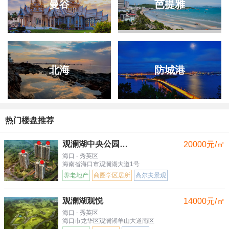
曼谷
芭提雅
北海
防城港
热门楼盘推荐
观澜湖中央公园三区
20000元/㎡
海口 - 秀英区
海南省海口市观澜湖大道1号
养老地产
商圈学区居所
高尔夫景观
观澜湖观悦
14000元/㎡
海口 - 秀英区
海口市龙华区观澜湖羊山大道南区