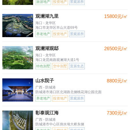
旅游地产
投资地产
景观居所
观澜湖九里
15800元/㎡
海口 - 龙华区
海口市龙华区羊山大道69号
养老地产
投资地产
景观居所
观澜湖观邸
26500元/㎡
海口 - 龙华区
海口龙昆南路观澜湖大道1号
特色别墅
空中别墅
宜居生态
山水院子
8800元/㎡
广西 - 防城港
防城港市港口区北湖路北侧桃花湖公园北面
养老地产
投资地产
景观居所
彰泰观江海
7300元/㎡
广西 - 防城港
防城港市中心区倒水坳大桥东侧