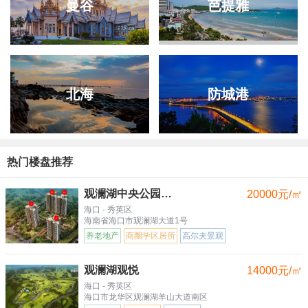
曼谷
芭提雅
北海
防城港
热门楼盘推荐
观澜湖中央公园三区
20000元/㎡
海口 - 秀英区
海南省海口市观澜湖大道1号
养老地产
商圈学区居所
高尔夫景观
观澜湖观悦
14000元/㎡
海口 - 秀英区
海口市龙华区观澜湖羊山大道南区