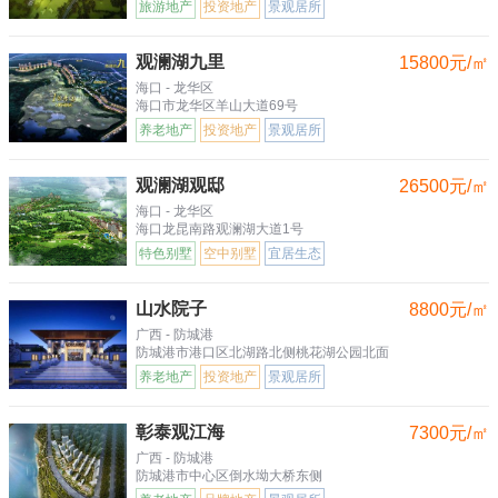
旅游地产
投资地产
景观居所
观澜湖九里
15800元/㎡
海口 - 龙华区
海口市龙华区羊山大道69号
养老地产
投资地产
景观居所
观澜湖观邸
26500元/㎡
海口 - 龙华区
海口龙昆南路观澜湖大道1号
特色别墅
空中别墅
宜居生态
山水院子
8800元/㎡
广西 - 防城港
防城港市港口区北湖路北侧桃花湖公园北面
养老地产
投资地产
景观居所
彰泰观江海
7300元/㎡
广西 - 防城港
防城港市中心区倒水坳大桥东侧